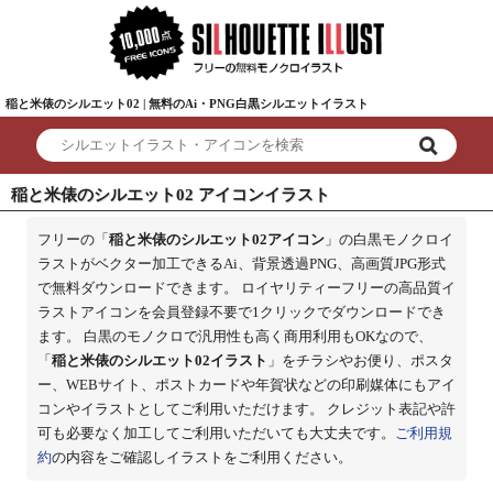
稲と米俵のシルエット02 | 無料のAi・PNG白黒シルエットイラスト
稲と米俵のシルエット02 アイコンイラスト
フリーの「
稲と米俵のシルエット02アイコン
」の白黒モノクロイ
ラストがベクター加工できるAi、背景透過PNG、高画質JPG形式
で無料ダウンロードできます。 ロイヤリティーフリーの高品質イ
ラストアイコンを会員登録不要で1クリックでダウンロードでき
ます。 白黒のモノクロで汎用性も高く商用利用もOKなので、
「
稲と米俵のシルエット02イラスト
」をチラシやお便り、ポスタ
ー、WEBサイト、ポストカードや年賀状などの印刷媒体にもアイ
コンやイラストとしてご利用いただけます。 クレジット表記や許
可も必要なく加工してご利用いただいても大丈夫です。
ご利用規
約
の内容をご確認しイラストをご利用ください。