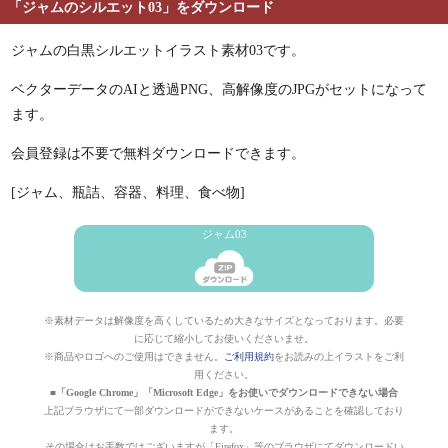
「ジャムのシルエット03」をダウンロード
ジャムの白黒シルエットイラスト素材03です。
ベクターデータのAIと透過PNG、高解像度のJPGがセットになって
ます。
会員登録は不要で無料ダウンロードできます。
[ジャム、瓶詰、容器、料理、食べ物]
ジャム03
※素材データは解像度を高くしているため大きなサイズとなっております。必要
に応じて縮小してお使いくださいませ。
※商品やロゴへのご使用はできません。
ご利用規約
をお読みの上イラストをご利
用ください。
■「Google Chrome」「Microsoft Edge」をお使いでダウンロードできない場合
上記ブラウザにて一部ダウンロードができないケースがあることを確認しており
ます。
その場合はお手数ではございますが「Firefox」等のブラウザにてダウンロードい