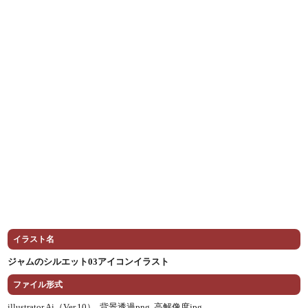
イラスト名
ジャムのシルエット03アイコンイラスト
ファイル形式
illustrator Ai（Ver.10） ,
背景透過png ,
高解像度jpg