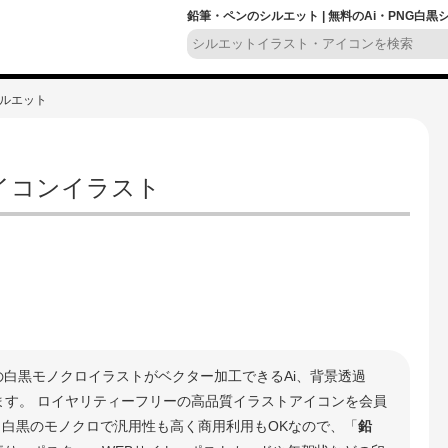
鉛筆・ペンのシルエット | 無料のAi・PNG白
シルエット
イコンイラスト
の白黒モノクロイラストがベクター加工できるAi、背景透過
きます。 ロイヤリティーフリーの高品質イラストアイコンを会員
 白黒のモノクロで汎用性も高く商用利用もOKなので、「
鉛