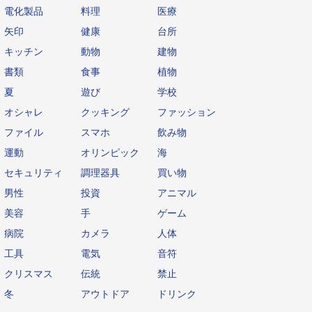
電化製品
料理
医療
矢印
健康
台所
キッチン
動物
建物
書類
食事
植物
夏
遊び
学校
オシャレ
クッキング
ファッション
ファイル
スマホ
飲み物
運動
オリンピック
海
セキュリティ
調理器具
買い物
男性
投資
アニマル
美容
手
ゲーム
病院
カメラ
人体
工具
電気
音符
クリスマス
伝統
禁止
冬
アウトドア
ドリンク