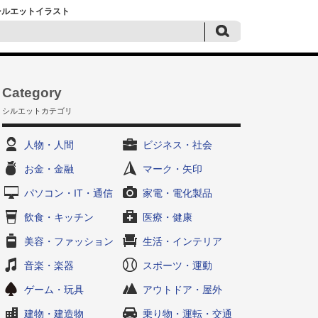
黒シルエットイラスト
Category
シルエットカテゴリ
人物・人間
ビジネス・社会
お金・金融
マーク・矢印
パソコン・IT・通信
家電・電化製品
飲食・キッチン
医療・健康
美容・ファッション
生活・インテリア
音楽・楽器
スポーツ・運動
ゲーム・玩具
アウトドア・屋外
建物・建造物
乗り物・運転・交通