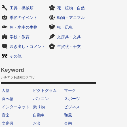
工具・機械類
花・植物・自然
季節のイベント
動物・アニマル
魚・水中の生物
虫・昆虫
学校・教育
文房具・文具
吹き出し・コメント
年賀状・干支
その他
Keyword
シルエット詳細カテゴリ
人物
ピクトグラム
マーク
食べ物
パソコン
スポーツ
インターネット
乗り物
ビジネス
音楽
自動車
和風
文房具
お金
金融