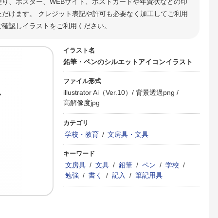
便り、ポスター、WEBサイト、ポストカードや年賀状などの印
だけます。 クレジット表記や許可も必要なく加工してご利用
ご確認しイラストをご利用ください。
イラスト名
鉛筆・ペンのシルエットアイコンイラスト
ファイル形式
illustrator Ai（Ver.10）/
背景透過png /
高解像度jpg
カテゴリ
学校・教育
/
文房具・文具
キーワード
文房具
/
文具
/
鉛筆
/
ペン
/
学校
/
勉強
/
書く
/
記入
/
筆記用具