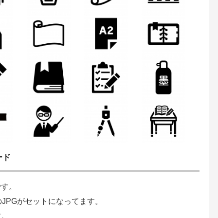
ード
です。
のJPGがセットになってます。
す。