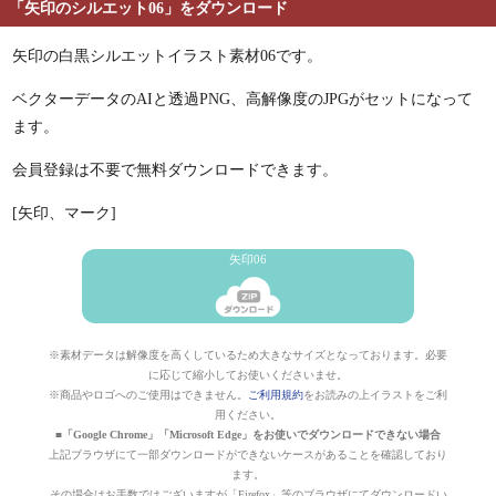
「矢印のシルエット06」をダウンロード
矢印の白黒シルエットイラスト素材06です。
ベクターデータのAIと透過PNG、高解像度のJPGがセットになって
ます。
会員登録は不要で無料ダウンロードできます。
[矢印、マーク]
矢印06
※素材データは解像度を高くしているため大きなサイズとなっております。必要
に応じて縮小してお使いくださいませ。
※商品やロゴへのご使用はできません。
ご利用規約
をお読みの上イラストをご利
用ください。
■「Google Chrome」「Microsoft Edge」をお使いでダウンロードできない場合
上記ブラウザにて一部ダウンロードができないケースがあることを確認しており
ます。
その場合はお手数ではございますが「Firefox」等のブラウザにてダウンロードい