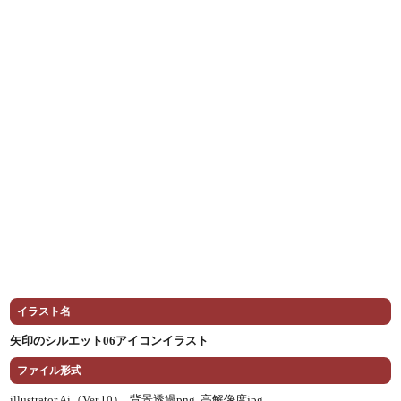
イラスト名
矢印のシルエット06アイコンイラスト
ファイル形式
illustrator Ai（Ver.10） ,
背景透過png ,
高解像度jpg