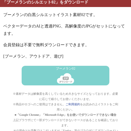
「ブーメランのシルエット02」をダウンロード
ブーメランの白黒シルエットイラスト素材02です。
ベクターデータのAIと透過PNG、高解像度のJPGがセットになって
ます。
会員登録は不要で無料ダウンロードできます。
[ブーメラン、アウトドア、遊び]
ブーメラン02
※素材データは解像度を高くしているため大きなサイズとなっております。必要
に応じて縮小してお使いくださいませ。
※商品やロゴへのご使用はできません。
ご利用規約
をお読みの上イラストをご利
用ください。
■「Google Chrome」「Microsoft Edge」をお使いでダウンロードできない場合
上記ブラウザにて一部ダウンロードができないケースがあることを確認しており
ます。
その場合はお手数ではございますが「Firefox」等のブラウザにてダウンロードい