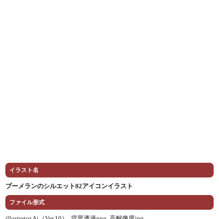
イラスト名
ブーメランのシルエット02アイコンイラスト
ファイル形式
illustrator Ai（Ver.10） ,
背景透過png ,
高解像度jpg