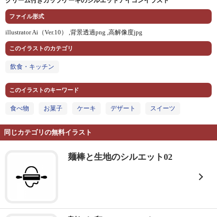
クリーム付きカップケーキのシルエットアイコンイラスト
ファイル形式
illustrator Ai（Ver.10） ,
背景透過png ,
高解像度jpg
このイラストのカテゴリ
飲食・キッチン
このイラストのキーワード
食べ物
お菓子
ケーキ
デザート
スイーツ
同じカテゴリの無料イラスト
麺棒と生地のシルエット02