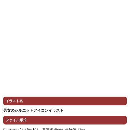
イラスト名
男女のシルエットアイコンイラスト
ファイル形式
illustrator Ai（Ver.10） ,
背景透過png ,
高解像度jpg