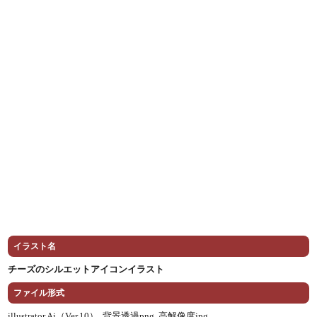
イラスト名
チーズのシルエットアイコンイラスト
ファイル形式
illustrator Ai（Ver.10） ,
背景透過png ,
高解像度jpg