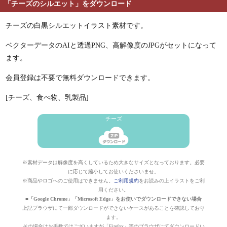
「チーズのシルエット」をダウンロード
チーズの白黒シルエットイラスト素材です。
ベクターデータのAIと透過PNG、高解像度のJPGがセットになって
ます。
会員登録は不要で無料ダウンロードできます。
[チーズ、食べ物、乳製品]
チーズ
※素材データは解像度を高くしているため大きなサイズとなっております。必要
に応じて縮小してお使いくださいませ。
※商品やロゴへのご使用はできません。
ご利用規約
をお読みの上イラストをご利
用ください。
■「Google Chrome」「Microsoft Edge」をお使いでダウンロードできない場合
上記ブラウザにて一部ダウンロードができないケースがあることを確認しており
ます。
その場合はお手数ではございますが「Firefox」等のブラウザにてダウンロードい