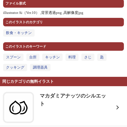
ファイル形式
illustrator Ai（Ver.10） ,
背景透過png ,
高解像度jpg
このイラストのカテゴリ
飲食・キッチン
このイラストのキーワード
スプーン
台所
キッチン
料理
さじ
匙
クッキング
調理器具
同じカテゴリの無料イラスト
マカダミアナッツのシルエッ
ト