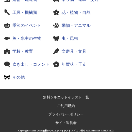
工具・機械類
花・植物・自然
季節のイベント
動物・アニマル
魚・水中の生物
虫・昆虫
学校・教育
文房具・文具
吹き出し・コメント
年賀状・干支
その他
無料シルエットイラスト一覧
ご利用規約
プライバシーポリシー
サイト運営者
Copyright(c)2016-2026
無料のシルエットイラスト アイコン素材
ALL RIGHTS RESERVED.