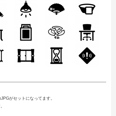
。
のJPGがセットになってます。
す。