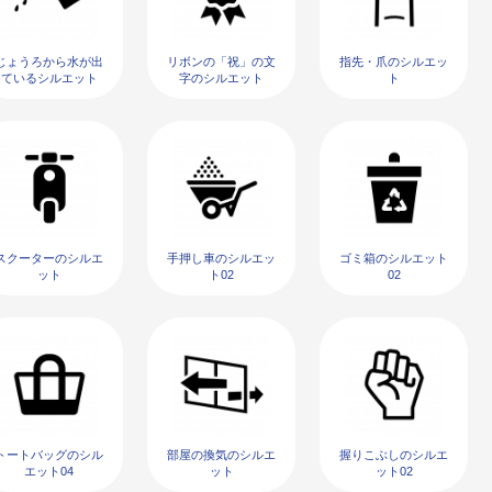
じょうろから水が出
リボンの「祝」の文
指先・爪のシルエッ
ているシルエット
字のシルエット
ト
スクーターのシルエ
手押し車のシルエッ
ゴミ箱のシルエット
ット
ト02
02
トートバッグのシル
部屋の換気のシルエ
握りこぶしのシルエ
エット04
ット
ット02