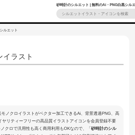
砂時計のシルエット | 無料のAi・PNG白黒シ
のシルエット
ンイラスト
黒モノクロイラストがベクター加工できるAi、背景透過PNG、高
ロイヤリティーフリーの高品質イラストアイコンを会員登録不要
モノクロで汎用性も高く商用利用もOKなので、「
砂時計のシル