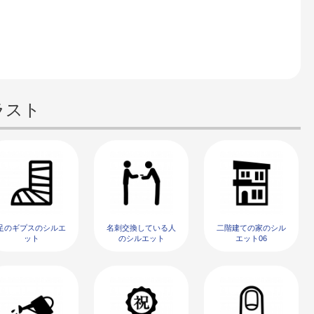
ラスト
足のギプスのシルエ
名刺交換している人
二階建ての家のシル
ット
のシルエット
エット06