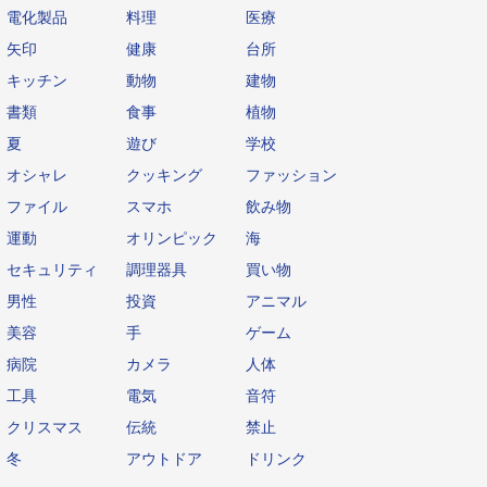
電化製品
料理
医療
矢印
健康
台所
キッチン
動物
建物
書類
食事
植物
夏
遊び
学校
オシャレ
クッキング
ファッション
ファイル
スマホ
飲み物
運動
オリンピック
海
セキュリティ
調理器具
買い物
男性
投資
アニマル
美容
手
ゲーム
病院
カメラ
人体
工具
電気
音符
クリスマス
伝統
禁止
冬
アウトドア
ドリンク