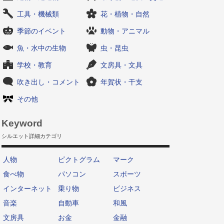
工具・機械類
花・植物・自然
季節のイベント
動物・アニマル
魚・水中の生物
虫・昆虫
学校・教育
文房具・文具
吹き出し・コメント
年賀状・干支
その他
Keyword
シルエット詳細カテゴリ
人物
ピクトグラム
マーク
食べ物
パソコン
スポーツ
インターネット
乗り物
ビジネス
音楽
自動車
和風
文房具
お金
金融