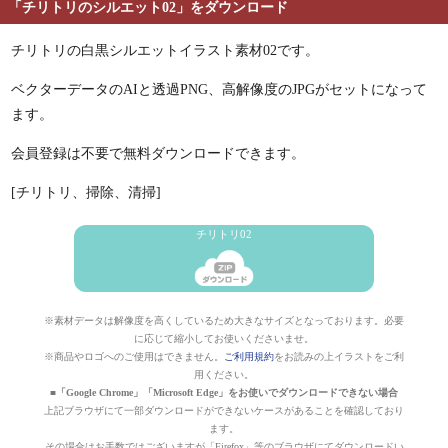
「チリトリのシルエット02」をダウンロード
チリトリの白黒シルエットイラスト素材02です。
ベクターデータのAIと透過PNG、高解像度のJPGがセットになって
ます。
会員登録は不要で無料ダウンロードできます。
[チリトリ、掃除、清掃]
チリトリ02
※素材データは解像度を高くしているため大きなサイズとなっております。必要
に応じて縮小してお使いくださいませ。
※商品やロゴへのご使用はできません。
ご利用規約
をお読みの上イラストをご利
用ください。
■「Google Chrome」「Microsoft Edge」をお使いでダウンロードできない場合
上記ブラウザにて一部ダウンロードができないケースがあることを確認しており
ます。
その場合はお手数ではございますが「Firefox」等のブラウザにてダウンロードい