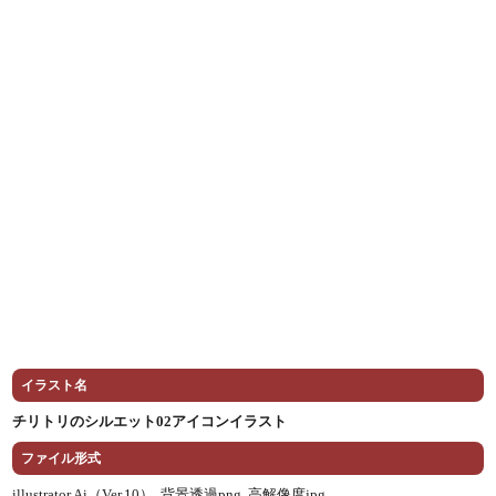
イラスト名
チリトリのシルエット02アイコンイラスト
ファイル形式
illustrator Ai（Ver.10） ,
背景透過png ,
高解像度jpg