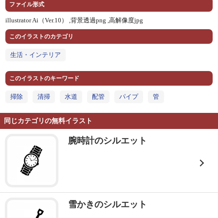
ファイル形式
illustrator Ai（Ver.10） ,
背景透過png ,
高解像度jpg
このイラストのカテゴリ
生活・インテリア
このイラストのキーワード
掃除
清掃
水道
配管
パイプ
管
同じカテゴリの無料イラスト
腕時計のシルエット
雪かきのシルエット