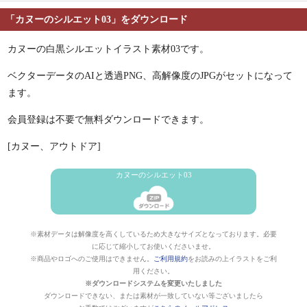
「カヌーのシルエット03」をダウンロード
カヌーの白黒シルエットイラスト素材03です。
ベクターデータのAIと透過PNG、高解像度のJPGがセットになって
ます。
会員登録は不要で無料ダウンロードできます。
[カヌー、アウトドア]
カヌーのシルエット03
※素材データは解像度を高くしているため大きなサイズとなっております。必要
に応じて縮小してお使いくださいませ。
※商品やロゴへのご使用はできません。
ご利用規約
をお読みの上イラストをご利
用ください。
※ダウンロードシステムを変更いたしました
ダウンロードできない、または素材が一致していない等ございましたら