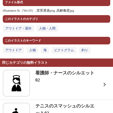
ファイル形式
illustrator Ai（Ver.10） ,
背景透過png ,
高解像度jpg
このイラストのカテゴリ
アウトドア・屋外
人物・人間
このイラストのキーワード
アウトドア
人物
海
ピクトグラム
釣り
同じカテゴリの無料イラスト
看護師・ナースのシルエット
02
テニスのスマッシュのシルエ