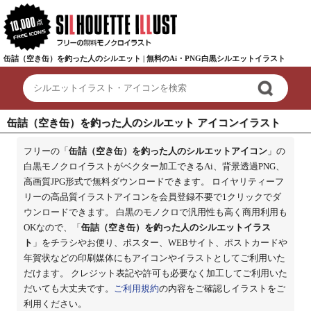
缶詰（空き缶）を釣った人のシルエット | 無料のAi・PNG白黒シルエットイラスト
缶詰（空き缶）を釣った人のシルエット アイコンイラスト
フリーの「
缶詰（空き缶）を釣った人のシルエットアイコン
」の
白黒モノクロイラストがベクター加工できるAi、背景透過PNG、
高画質JPG形式で無料ダウンロードできます。 ロイヤリティーフ
リーの高品質イラストアイコンを会員登録不要で1クリックでダ
ウンロードできます。 白黒のモノクロで汎用性も高く商用利用も
OKなので、「
缶詰（空き缶）を釣った人のシルエットイラス
ト
」をチラシやお便り、ポスター、WEBサイト、ポストカードや
年賀状などの印刷媒体にもアイコンやイラストとしてご利用いた
だけます。 クレジット表記や許可も必要なく加工してご利用いた
だいても大丈夫です。
ご利用規約
の内容をご確認しイラストをご
利用ください。