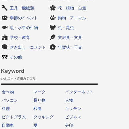
工具・機械類
花・植物・自然
季節のイベント
動物・アニマル
魚・水中の生物
虫・昆虫
学校・教育
文房具・文具
吹き出し・コメント
年賀状・干支
その他
Keyword
シルエット詳細カテゴリ
食べ物
マーク
インターネット
パソコン
乗り物
人物
料理
和風
キッチン
ピクトグラム
クッキング
ビジネス
自動車
夏
矢印