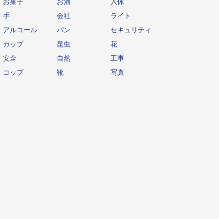
お菓子
お酒
人体
手
会社
ライト
アルコール
パン
セキュリティ
カップ
昆虫
花
安全
自然
工事
コップ
靴
写真