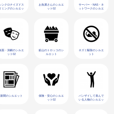
シンクロナイズドス
お魚屋さんのシルエ
サーバー・NAS・ネ
イミングのシルエッ
ット02
ットワークのシルエ
ト
ット04
仮面・演劇のシルエ
鉱山のトロッコのシ
ネズミ駆除のシルエ
ット02
ルエット
ット
新聞のシルエット
保険・安心のシルエ
バンザイして喜んで
ット02
いる人物のシルエッ
ト05