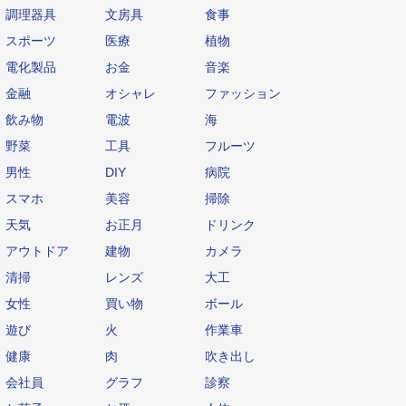
調理器具
文房具
食事
スポーツ
医療
植物
電化製品
お金
音楽
金融
オシャレ
ファッション
飲み物
電波
海
野菜
工具
フルーツ
男性
DIY
病院
スマホ
美容
掃除
天気
お正月
ドリンク
アウトドア
建物
カメラ
清掃
レンズ
大工
女性
買い物
ボール
遊び
火
作業車
健康
肉
吹き出し
会社員
グラフ
診察