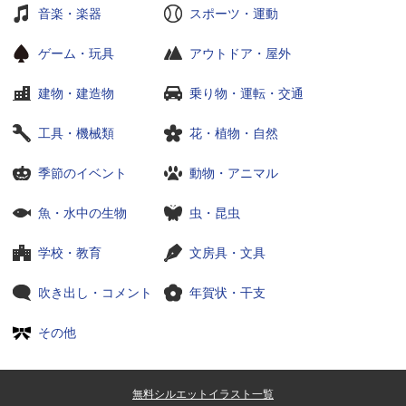
音楽・楽器
スポーツ・運動
ゲーム・玩具
アウトドア・屋外
建物・建造物
乗り物・運転・交通
工具・機械類
花・植物・自然
季節のイベント
動物・アニマル
魚・水中の生物
虫・昆虫
学校・教育
文房具・文具
吹き出し・コメント
年賀状・干支
その他
無料シルエットイラスト一覧