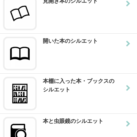
見開き本のシルエット
開いた本のシルエット
本棚に入った本・ブックスの
シルエット
本と虫眼鏡のシルエット