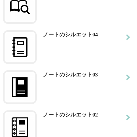
ノートのシルエット04
ノートのシルエット03
ノートのシルエット02