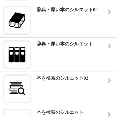
辞典・厚い本のシルエット02
辞典・厚い本のシルエット
本を検索のシルエット02
本を検索のシルエット