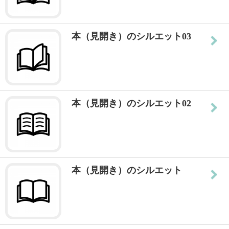
本（見開き）のシルエット03
本（見開き）のシルエット02
本（見開き）のシルエット