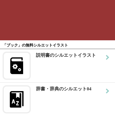
「ブック」の無料シルエットイラスト
説明書のシルエットイラスト
辞書・辞典のシルエット04