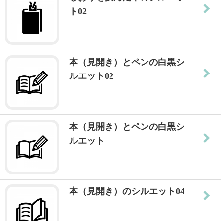
ト02
本（見開き）とペンの白黒シ
ルエット02
本（見開き）とペンの白黒シ
ルエット
本（見開き）のシルエット04