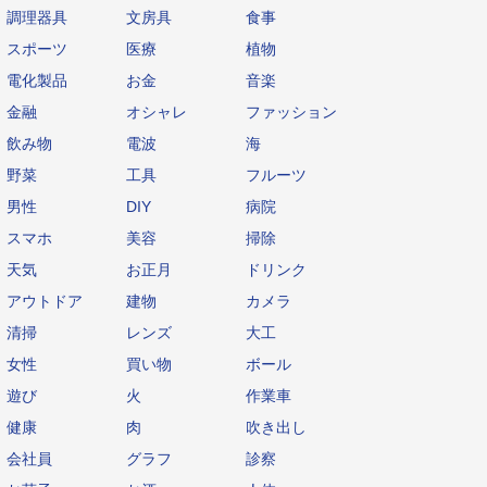
調理器具
文房具
食事
スポーツ
医療
植物
電化製品
お金
音楽
金融
オシャレ
ファッション
飲み物
電波
海
野菜
工具
フルーツ
男性
DIY
病院
スマホ
美容
掃除
天気
お正月
ドリンク
アウトドア
建物
カメラ
清掃
レンズ
大工
女性
買い物
ボール
遊び
火
作業車
健康
肉
吹き出し
会社員
グラフ
診察