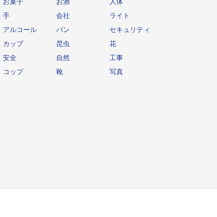
お菓子
お酒
人体
手
会社
ライト
アルコール
パン
セキュリティ
カップ
昆虫
花
安全
自然
工事
コップ
靴
写真