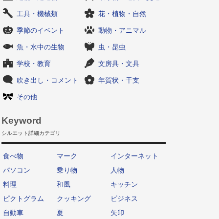
工具・機械類
花・植物・自然
季節のイベント
動物・アニマル
魚・水中の生物
虫・昆虫
学校・教育
文房具・文具
吹き出し・コメント
年賀状・干支
その他
Keyword
シルエット詳細カテゴリ
食べ物
マーク
インターネット
パソコン
乗り物
人物
料理
和風
キッチン
ピクトグラム
クッキング
ビジネス
自動車
夏
矢印