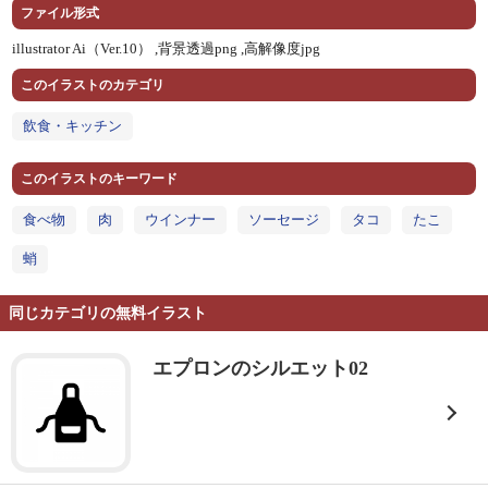
ファイル形式
illustrator Ai（Ver.10） ,
背景透過png ,
高解像度jpg
このイラストのカテゴリ
飲食・キッチン
このイラストのキーワード
食べ物
肉
ウインナー
ソーセージ
タコ
たこ
蛸
同じカテゴリの無料イラスト
エプロンのシルエット02