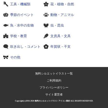
工具・機械類
花・植物・自然
季節のイベント
動物・アニマル
魚・水中の生物
虫・昆虫
学校・教育
文房具・文具
吹き出し・コメント
年賀状・干支
その他
無料シルエットイラスト一覧
ご利用規約
プライバシーポリシー
サイト運営者
Copyright(c)2016-2026
無料のシルエットイラスト アイコン素材
ALL RIGHTS RESERVED.