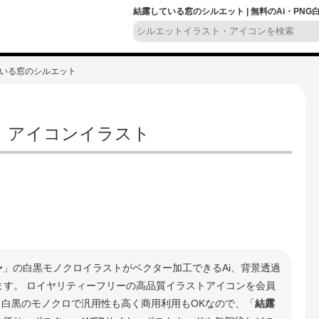
結露している窓のシルエット | 無料のAi・PN
ている窓のシルエット
 アイコンイラスト
ン
」の白黒モノクロイラストがベクター加工できるAi、背景透過
きます。 ロイヤリティーフリーの高品質イラストアイコンを会員
 白黒のモノクロで汎用性も高く商用利用もOKなので、「
結露