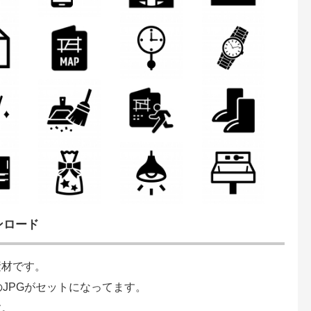
ンロード
素材です。
のJPGがセットになってます。
す。