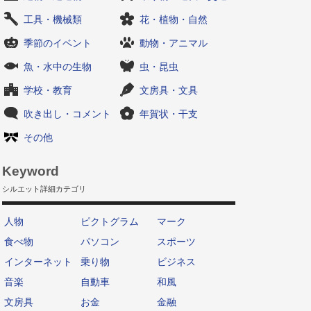
工具・機械類
花・植物・自然
季節のイベント
動物・アニマル
魚・水中の生物
虫・昆虫
学校・教育
文房具・文具
吹き出し・コメント
年賀状・干支
その他
Keyword
シルエット詳細カテゴリ
人物
ピクトグラム
マーク
食べ物
パソコン
スポーツ
インターネット
乗り物
ビジネス
音楽
自動車
和風
文房具
お金
金融