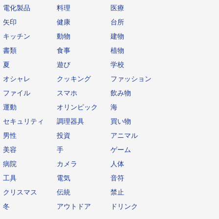
電化製品
料理
医療
矢印
健康
台所
キッチン
動物
建物
書類
食事
植物
夏
遊び
学校
オシャレ
クッキング
ファッション
ファイル
スマホ
飲み物
運動
オリンピック
海
セキュリティ
調理器具
買い物
男性
投資
アニマル
美容
手
ゲーム
病院
カメラ
人体
工具
電気
音符
クリスマス
伝統
禁止
冬
アウトドア
ドリンク