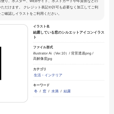
お便り、ポスター、WEBサイト、ポストカードや年賀状などの
ただけます。 クレジット表記や許可も必要なく加工してご利
をご確認しイラストをご利用ください。
イラスト名
結露している窓のシルエットアイコンイラス
ト
ファイル形式
illustrator Ai（Ver.10）/
背景透過png /
高解像度jpg
カテゴリ
生活・インテリア
キーワード
冬
/
窓
/
水滴
/
結露