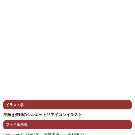
イラスト名
左向き矢印のシルエット03アイコンイラスト
ファイル形式
illustrator Ai（Ver.10） ,
背景透過png ,
高解像度jpg