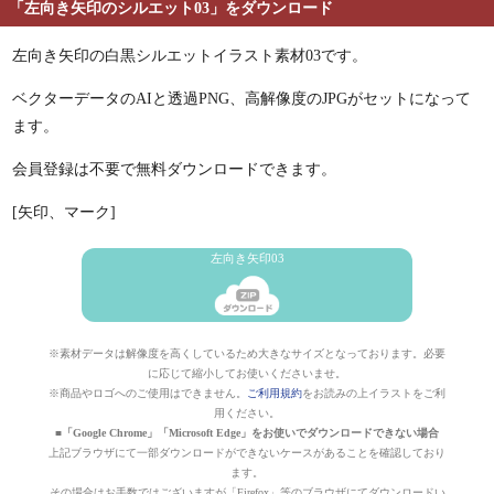
「左向き矢印のシルエット03」をダウンロード
左向き矢印の白黒シルエットイラスト素材03です。
ベクターデータのAIと透過PNG、高解像度のJPGがセットになって
ます。
会員登録は不要で無料ダウンロードできます。
[矢印、マーク]
左向き矢印03
※素材データは解像度を高くしているため大きなサイズとなっております。必要
に応じて縮小してお使いくださいませ。
※商品やロゴへのご使用はできません。
ご利用規約
をお読みの上イラストをご利
用ください。
■「Google Chrome」「Microsoft Edge」をお使いでダウンロードできない場合
上記ブラウザにて一部ダウンロードができないケースがあることを確認しており
ます。
その場合はお手数ではございますが「Firefox」等のブラウザにてダウンロードい