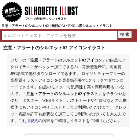
注意・アラートのシルエット02 | 無料のAi・PNG白黒シルエットイラスト
注意・アラートのシルエット02 アイコンイラスト
フリーの「
注意・アラートのシルエット02アイコン
」の白黒モノ
クロイラストがベクター加工できるAi、背景透過PNG、高画質
JPG形式で無料ダウンロードできます。 ロイヤリティーフリーの
高品質イラストアイコンを会員登録不要で1クリックでダウンロ
ードできます。 白黒のモノクロで汎用性も高く商用利用もOKな
ので、「
注意・アラートのシルエット02イラスト
」をチラシやお
便り、ポスター、WEBサイト、ポストカードや年賀状などの印刷
媒体にもアイコンやイラストとしてご利用いただけます。 クレジ
ット表記や許可も必要なく加工してご利用いただいても大丈夫で
す。
ご利用規約
の内容をご確認しイラストをご利用ください。