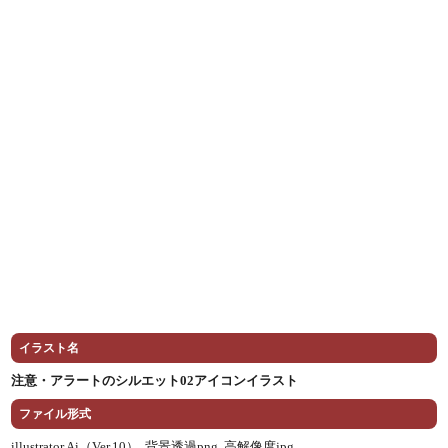
イラスト名
注意・アラートのシルエット02アイコンイラスト
ファイル形式
illustrator Ai（Ver.10） ,
背景透過png ,
高解像度jpg