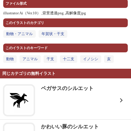
ファイル形式
illustrator Ai（Ver.10） ,
背景透過png ,
高解像度jpg
このイラストのカテゴリ
動物・アニマル
年賀状・干支
このイラストのキーワード
動物
アニマル
干支
十二支
イノシシ
亥
同じカテゴリの無料イラスト
ペガサスのシルエット
かわいい豚のシルエット