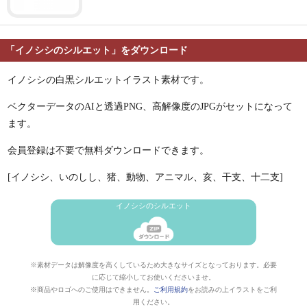
「イノシシのシルエット」をダウンロード
イノシシの白黒シルエットイラスト素材です。
ベクターデータのAIと透過PNG、高解像度のJPGがセットになって
ます。
会員登録は不要で無料ダウンロードできます。
[イノシシ、いのしし、猪、動物、アニマル、亥、干支、十二支]
イノシシのシルエット
※素材データは解像度を高くしているため大きなサイズとなっております。必要
に応じて縮小してお使いくださいませ。
※商品やロゴへのご使用はできません。
ご利用規約
をお読みの上イラストをご利
用ください。