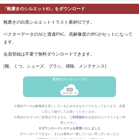
「靴磨きのシルエット02」をダウンロード
靴磨きの白黒シルエットイラスト素材02です。
ベクターデータのAIと透過PNG、高解像度のJPGがセットになって
ます。
会員登録は不要で無料ダウンロードできます。
[靴、くつ、シューズ、ブラシ、掃除、メンテナンス]
靴磨きのシルエット02
※素材データは解像度を高くしているため大きなサイズとなっております。必要
に応じて縮小してお使いくださいませ。
※商品やロゴへのご使用はできません。
ご利用規約
をお読みの上イラストをご利
用ください。
※ダウンロードシステムを変更いたしました
ダウンロードできない、または素材が一致していない等ございましたら