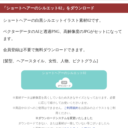
「ショートヘアーのシルエット02」をダウンロード
ショートヘアーの白黒シルエットイラスト素材02です。
ベクターデータのAIと透過PNG、高解像度のJPGがセットになって
ます。
会員登録は不要で無料ダウンロードできます。
[髪型、ヘアースタイル、女性、人物、ピクトグラム]
ショートヘアーのシルエット02
※素材データは解像度を高くしているため大きなサイズとなっております。必要
に応じて縮小してお使いくださいませ。
※商品やロゴへのご使用はできません。
ご利用規約
をお読みの上イラストをご利
用ください。
※ダウンロードシステムを変更いたしました
ダウンロードできない、または素材が一致していない等ございましたら