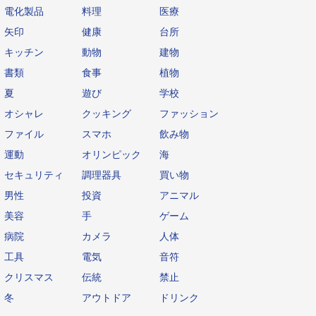
電化製品
料理
医療
矢印
健康
台所
キッチン
動物
建物
書類
食事
植物
夏
遊び
学校
オシャレ
クッキング
ファッション
ファイル
スマホ
飲み物
運動
オリンピック
海
セキュリティ
調理器具
買い物
男性
投資
アニマル
美容
手
ゲーム
病院
カメラ
人体
工具
電気
音符
クリスマス
伝統
禁止
冬
アウトドア
ドリンク