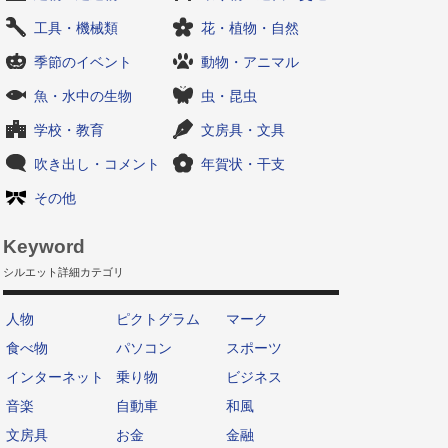
工具・機械類
花・植物・自然
季節のイベント
動物・アニマル
魚・水中の生物
虫・昆虫
学校・教育
文房具・文具
吹き出し・コメント
年賀状・干支
その他
Keyword
シルエット詳細カテゴリ
人物
ピクトグラム
マーク
食べ物
パソコン
スポーツ
インターネット
乗り物
ビジネス
音楽
自動車
和風
文房具
お金
金融