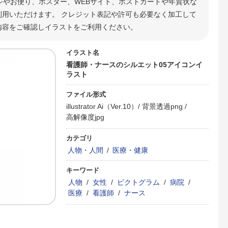
シやお便り、ポスター、WEBサイト、ポストカードや年賀状な
用いただけます。 クレジット表記や許可も必要なく加工して
内容をご確認しイラストをご利用ください。
イラスト名
看護師・ナースのシルエット05アイコンイ
ラスト
ファイル形式
illustrator Ai（Ver.10）/
背景透過png /
高解像度jpg
カテゴリ
人物・人間
/
医療・健康
キーワード
人物
/
女性
/
ピクトグラム
/
病院
/
医療
/
看護師
/
ナース