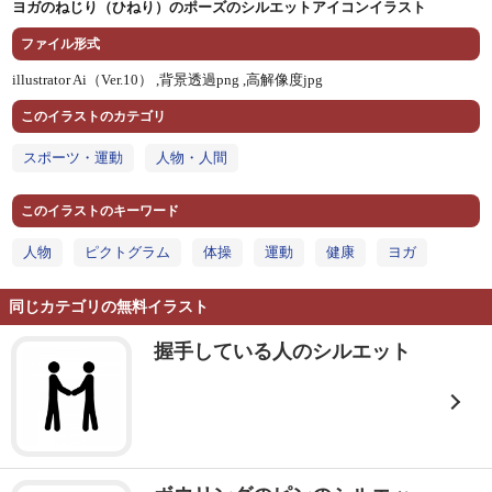
ヨガのねじり（ひねり）のポーズのシルエットアイコンイラスト
ファイル形式
illustrator Ai（Ver.10） ,
背景透過png ,
高解像度jpg
このイラストのカテゴリ
スポーツ・運動
人物・人間
このイラストのキーワード
人物
ピクトグラム
体操
運動
健康
ヨガ
同じカテゴリの無料イラスト
握手している人のシルエット