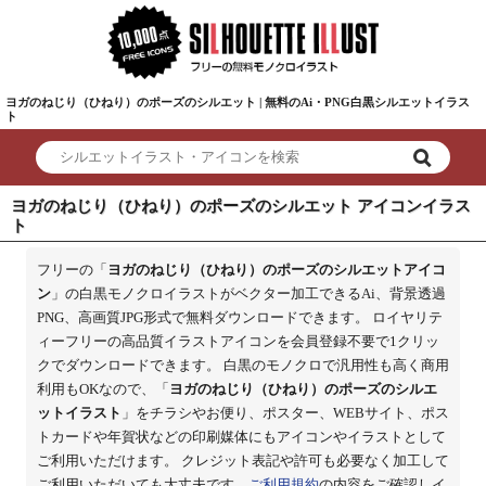
ヨガのねじり（ひねり）のポーズのシルエット | 無料のAi・PNG白黒シルエットイラス
ト
ヨガのねじり（ひねり）のポーズのシルエット アイコンイラス
ト
フリーの「
ヨガのねじり（ひねり）のポーズのシルエットアイコ
ン
」の白黒モノクロイラストがベクター加工できるAi、背景透過
PNG、高画質JPG形式で無料ダウンロードできます。 ロイヤリテ
ィーフリーの高品質イラストアイコンを会員登録不要で1クリッ
クでダウンロードできます。 白黒のモノクロで汎用性も高く商用
利用もOKなので、「
ヨガのねじり（ひねり）のポーズのシルエ
ットイラスト
」をチラシやお便り、ポスター、WEBサイト、ポス
トカードや年賀状などの印刷媒体にもアイコンやイラストとして
ご利用いただけます。 クレジット表記や許可も必要なく加工して
ご利用いただいても大丈夫です。
ご利用規約
の内容をご確認しイ