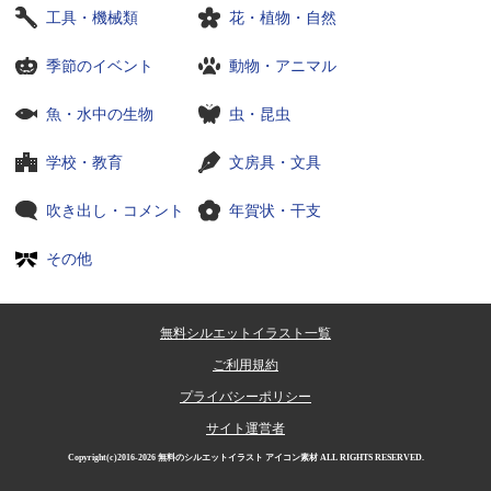
工具・機械類
花・植物・自然
季節のイベント
動物・アニマル
魚・水中の生物
虫・昆虫
学校・教育
文房具・文具
吹き出し・コメント
年賀状・干支
その他
無料シルエットイラスト一覧
ご利用規約
プライバシーポリシー
サイト運営者
Copyright(c)2016-2026
無料のシルエットイラスト アイコン素材
ALL RIGHTS RESERVED.