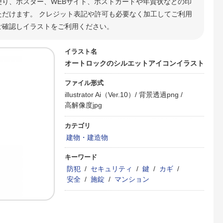
便り、ポスター、WEBサイト、ポストカードや年賀状などの印
だけます。 クレジット表記や許可も必要なく加工してご利用
ご確認しイラストをご利用ください。
イラスト名
オートロックのシルエットアイコンイラスト
ファイル形式
illustrator Ai（Ver.10）/
背景透過png /
高解像度jpg
カテゴリ
建物・建造物
キーワード
防犯
/
セキュリティ
/
鍵
/
カギ
/
安全
/
施錠
/
マンション