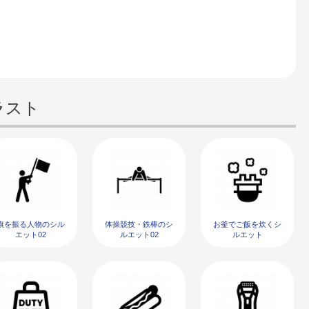
ラスト
旗を振る人物のシル
体操競技・鉄棒のシ
お釜でご飯を炊くシ
エット02
ルエット02
ルエット