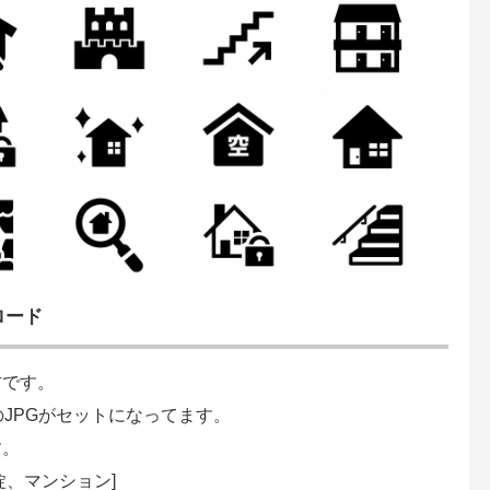
ロード
材です。
のJPGがセットになってます。
す。
、マンション]