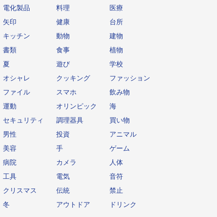
電化製品
料理
医療
矢印
健康
台所
キッチン
動物
建物
書類
食事
植物
夏
遊び
学校
オシャレ
クッキング
ファッション
ファイル
スマホ
飲み物
運動
オリンピック
海
セキュリティ
調理器具
買い物
男性
投資
アニマル
美容
手
ゲーム
病院
カメラ
人体
工具
電気
音符
クリスマス
伝統
禁止
冬
アウトドア
ドリンク