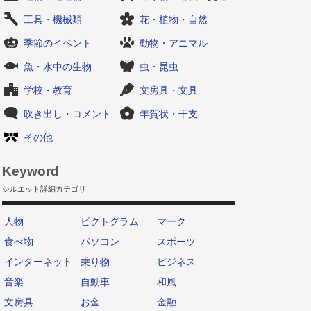
工具・機械類
花・植物・自然
季節のイベント
動物・アニマル
魚・水中の生物
虫・昆虫
学校・教育
文房具・文具
吹き出し・コメント
年賀状・干支
その他
Keyword
シルエット詳細カテゴリ
人物
ピクトグラム
マーク
食べ物
パソコン
スポーツ
インターネット
乗り物
ビジネス
音楽
自動車
和風
文房具
お金
金融