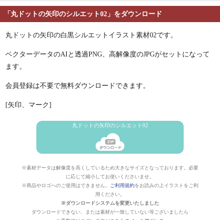
「丸ドットの矢印のシルエット02」をダウンロード
丸ドットの矢印の白黒シルエットイラスト素材02です。
ベクターデータのAIと透過PNG、高解像度のJPGがセットになって
ます。
会員登録は不要で無料ダウンロードできます。
[矢印、マーク]
丸ドットの矢印のシルエット02
※素材データは解像度を高くしているため大きなサイズとなっております。必要
に応じて縮小してお使いくださいませ。
※商品やロゴへのご使用はできません。
ご利用規約
をお読みの上イラストをご利
用ください。
※ダウンロードシステムを変更いたしました
ダウンロードできない、または素材が一致していない等ございましたら