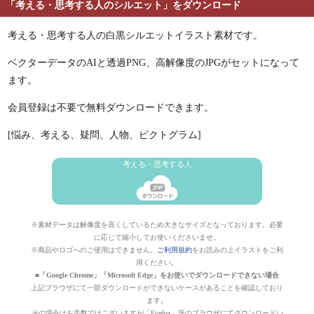
「考える・思考する人のシルエット」をダウンロード
考える・思考する人の白黒シルエットイラスト素材です。
ベクターデータのAIと透過PNG、高解像度のJPGがセットになって
ます。
会員登録は不要で無料ダウンロードできます。
[悩み、考える、疑問、人物、ピクトグラム]
考える・思考する人
※素材データは解像度を高くしているため大きなサイズとなっております。必要
に応じて縮小してお使いくださいませ。
※商品やロゴへのご使用はできません。
ご利用規約
をお読みの上イラストをご利
用ください。
■「Google Chrome」「Microsoft Edge」をお使いでダウンロードできない場合
上記ブラウザにて一部ダウンロードができないケースがあることを確認しており
ます。
その場合はお手数ではございますが「Firefox」等のブラウザにてダウンロードい