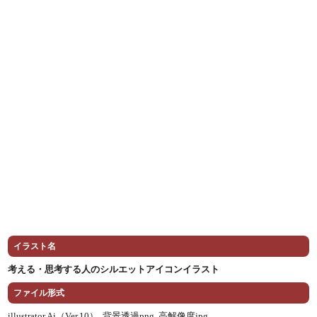
イラスト名
考える・思考する人のシルエットアイコンイラスト
ファイル形式
illustrator Ai（Ver.10） ,
背景透過png ,
高解像度jpg