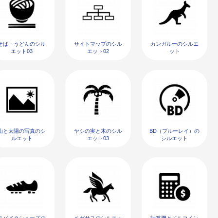
そば・うどんのシル
サイトマップのシル
カンガルーのシルエ
エット03
エット02
ット
山と太陽の写真のシ
ヤシの実と木のシル
BD（ブルーレイ）の
ルエット
エット03
シルエット