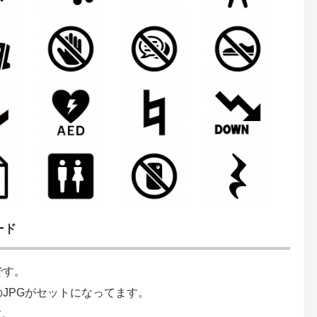
ード
です。
のJPGがセットになってます。
す。