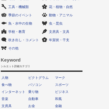
工具・機械類
花・植物・自然
季節のイベント
動物・アニマル
魚・水中の生物
虫・昆虫
学校・教育
文房具・文具
吹き出し・コメント
年賀状・干支
その他
Keyword
シルエット詳細カテゴリ
人物
ピクトグラム
マーク
食べ物
パソコン
スポーツ
インターネット
乗り物
ビジネス
音楽
自動車
和風
文房具
お金
金融