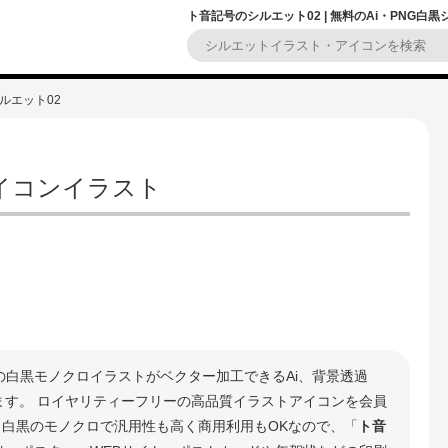
ト音記号のシルエット02 | 無料のAi・PNG白
ルエット02
アイコンイラスト
の白黒モノクロイラストがベクター加工できるAi、背景透過
きます。 ロイヤリティーフリーの高品質イラストアイコンを会員
 白黒のモノクロで汎用性も高く商用利用もOKなので、「
ト音