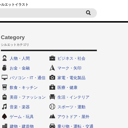
黒シルエットイラスト
Category
シルエットカテゴリ
人物・人間
ビジネス・社会
お金・金融
マーク・矢印
パソコン・IT・通信
家電・電化製品
飲食・キッチン
医療・健康
美容・ファッション
生活・インテリア
音楽・楽器
スポーツ・運動
ゲーム・玩具
アウトドア・屋外
建物・建造物
乗り物・運転・交通