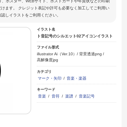
り、ポスター、WEBサイト、ポストカードや年賀状などの印刷
けます。 クレジット表記や許可も必要なく加工してご利用い
確認しイラストをご利用ください。
イラスト名
ト音記号のシルエット02アイコンイラスト
ファイル形式
illustrator Ai（Ver.10）/
背景透過png /
高解像度jpg
カテゴリ
マーク・矢印
/
音楽・楽器
キーワード
音楽
/
音符
/
楽譜
/
音楽記号