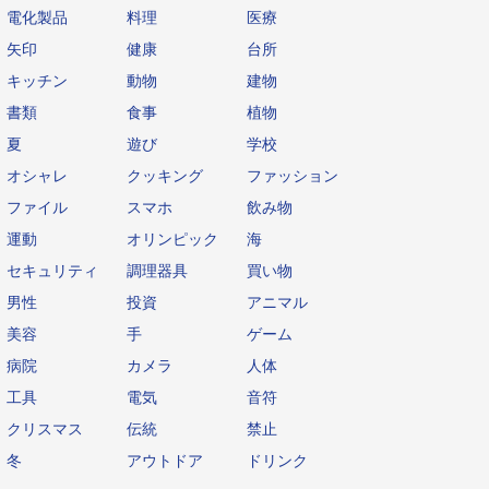
電化製品
料理
医療
矢印
健康
台所
キッチン
動物
建物
書類
食事
植物
夏
遊び
学校
オシャレ
クッキング
ファッション
ファイル
スマホ
飲み物
運動
オリンピック
海
セキュリティ
調理器具
買い物
男性
投資
アニマル
美容
手
ゲーム
病院
カメラ
人体
工具
電気
音符
クリスマス
伝統
禁止
冬
アウトドア
ドリンク