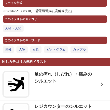
ファイル形式
illustrator Ai（Ver.10） ,
背景透過png ,
高解像度jpg
このイラストのカテゴリ
人物・人間
このイラストのキーワード
男性
人物
女性
ピクトグラム
カップル
同じカテゴリの無料イラスト
足の痺れ（しびれ）・痛みの
シルエット
レジカウンターのシルエット