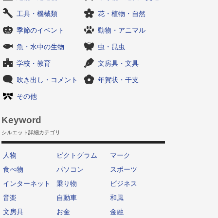
工具・機械類
花・植物・自然
季節のイベント
動物・アニマル
魚・水中の生物
虫・昆虫
学校・教育
文房具・文具
吹き出し・コメント
年賀状・干支
その他
Keyword
シルエット詳細カテゴリ
人物
ピクトグラム
マーク
食べ物
パソコン
スポーツ
インターネット
乗り物
ビジネス
音楽
自動車
和風
文房具
お金
金融