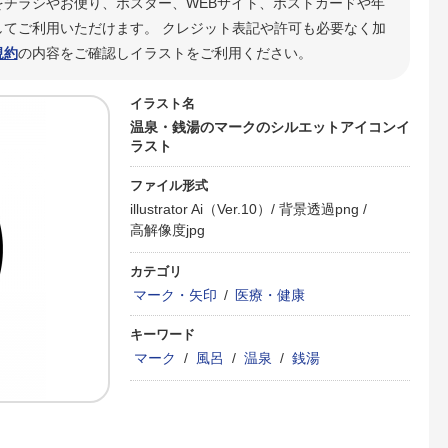
をチラシやお便り、ポスター、WEBサイト、ポストカードや年
てご利用いただけます。 クレジット表記や許可も必要なく加
規約
の内容をご確認しイラストをご利用ください。
イラスト名
温泉・銭湯のマークのシルエットアイコンイ
ラスト
ファイル形式
illustrator Ai（Ver.10）/
背景透過png /
高解像度jpg
カテゴリ
マーク・矢印
/
医療・健康
キーワード
マーク
/
風呂
/
温泉
/
銭湯