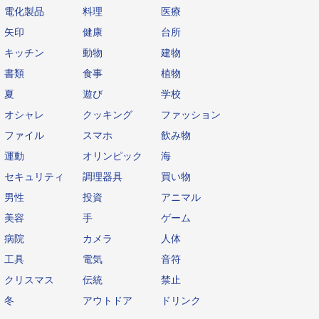
電化製品
料理
医療
矢印
健康
台所
キッチン
動物
建物
書類
食事
植物
夏
遊び
学校
オシャレ
クッキング
ファッション
ファイル
スマホ
飲み物
運動
オリンピック
海
セキュリティ
調理器具
買い物
男性
投資
アニマル
美容
手
ゲーム
病院
カメラ
人体
工具
電気
音符
クリスマス
伝統
禁止
冬
アウトドア
ドリンク