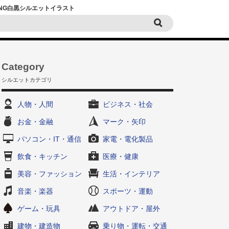
PNG白黒シルエットイラスト
Category
シルエットカテゴリ
人物・人間
ビジネス・社会
お金・金融
マーク・矢印
パソコン・IT・通信
家電・電化製品
飲食・キッチン
医療・健康
美容・ファッション
生活・インテリア
音楽・楽器
スポーツ・運動
ゲーム・玩具
アウトドア・屋外
建物・建造物
乗り物・運転・交通