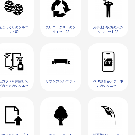
松ぼっくりのシルエ
丸いロータリーのシ
お手上げ状態の人の
ット02
ルエット02
シルエット02
窓ガラスを掃除して
リボンのシルエット
WEB割引券／クーポ
ピカピカのシルエッ
ンのシルエット
ト