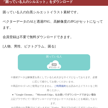
「困っている人のシルエット」をダウンロード
困っている人の白黒シルエットイラスト素材です。
ベクターデータのAIと透過PNG、高解像度のJPGがセットになって
ます。
会員登録は不要で無料ダウンロードできます。
[人物、男性、ピクトグラム、困る]
困っている人
※素材データは解像度を高くしているため大きなサイズとなっております。必要
に応じて縮小してお使いくださいませ。
※商品やロゴへのご使用はできません。
ご利用規約
をお読みの上イラストをご利
用ください。
■「Google Chrome」「Microsoft Edge」をお使いでダウンロードできない場合
上記ブラウザにて一部ダウンロードができないケースがあることを確認しており
ます。
その場合はお手数ではございますが「Firefox」等のブラウザにてダウンロードい