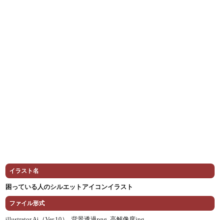
イラスト名
困っている人のシルエットアイコンイラスト
ファイル形式
illustrator Ai（Ver.10） ,
背景透過png ,
高解像度jpg