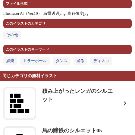
ファイル形式
illustrator Ai（Ver.10） ,
背景透過png ,
高解像度jpg
このイラストのカテゴリ
その他
このイラストのキーワード
娯楽
ミラーボール
ダンス
踊る
ディスコ
同じカテゴリの無料イラスト
積み上がったレンガのシルエ
ット
馬の蹄鉄のシルエット05