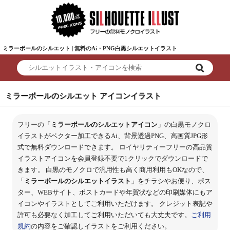
ミラーボールのシルエット | 無料のAi・PNG白黒シルエットイラスト
ミラーボールのシルエット アイコンイラスト
フリーの「
ミラーボールのシルエットアイコン
」の白黒モノクロ
イラストがベクター加工できるAi、背景透過PNG、高画質JPG形
式で無料ダウンロードできます。 ロイヤリティーフリーの高品質
イラストアイコンを会員登録不要で1クリックでダウンロードで
きます。 白黒のモノクロで汎用性も高く商用利用もOKなので、
「
ミラーボールのシルエットイラスト
」をチラシやお便り、ポス
ター、WEBサイト、ポストカードや年賀状などの印刷媒体にもア
イコンやイラストとしてご利用いただけます。 クレジット表記や
許可も必要なく加工してご利用いただいても大丈夫です。
ご利用
規約
の内容をご確認しイラストをご利用ください。