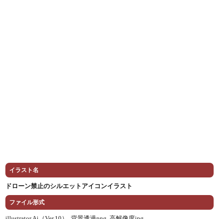
イラスト名
ドローン禁止のシルエットアイコンイラスト
ファイル形式
illustrator Ai（Ver.10） ,
背景透過png ,
高解像度jpg