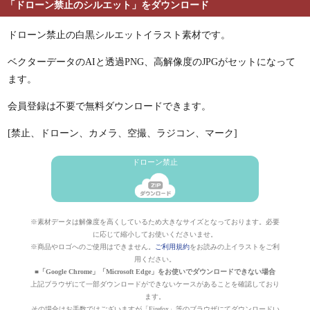
「ドローン禁止のシルエット」をダウンロード
ドローン禁止の白黒シルエットイラスト素材です。
ベクターデータのAIと透過PNG、高解像度のJPGがセットになって
ます。
会員登録は不要で無料ダウンロードできます。
[禁止、ドローン、カメラ、空撮、ラジコン、マーク]
ドローン禁止
※素材データは解像度を高くしているため大きなサイズとなっております。必要
に応じて縮小してお使いくださいませ。
※商品やロゴへのご使用はできません。
ご利用規約
をお読みの上イラストをご利
用ください。
■「Google Chrome」「Microsoft Edge」をお使いでダウンロードできない場合
上記ブラウザにて一部ダウンロードができないケースがあることを確認しており
ます。
その場合はお手数ではございますが「Firefox」等のブラウザにてダウンロードい