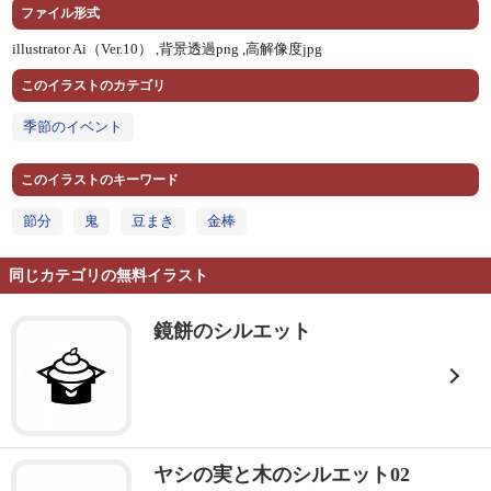
ファイル形式
illustrator Ai（Ver.10） ,
背景透過png ,
高解像度jpg
このイラストのカテゴリ
季節のイベント
このイラストのキーワード
節分
鬼
豆まき
金棒
同じカテゴリの無料イラスト
鏡餅のシルエット
ヤシの実と木のシルエット02