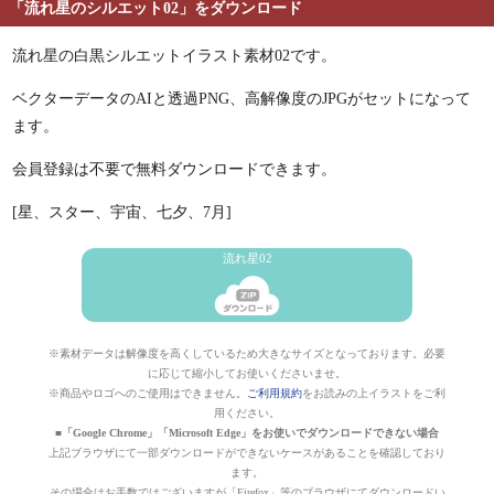
「流れ星のシルエット02」をダウンロード
流れ星の白黒シルエットイラスト素材02です。
ベクターデータのAIと透過PNG、高解像度のJPGがセットになって
ます。
会員登録は不要で無料ダウンロードできます。
[星、スター、宇宙、七夕、7月]
流れ星02
※素材データは解像度を高くしているため大きなサイズとなっております。必要
に応じて縮小してお使いくださいませ。
※商品やロゴへのご使用はできません。
ご利用規約
をお読みの上イラストをご利
用ください。
■「Google Chrome」「Microsoft Edge」をお使いでダウンロードできない場合
上記ブラウザにて一部ダウンロードができないケースがあることを確認しており
ます。
その場合はお手数ではございますが「Firefox」等のブラウザにてダウンロードい