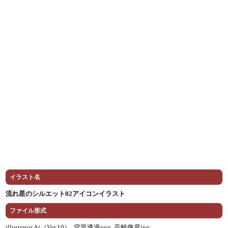
イラスト名
流れ星のシルエット02アイコンイラスト
ファイル形式
illustrator Ai（Ver.10） ,
背景透過png ,
高解像度jpg