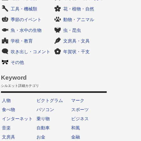
工具・機械類
花・植物・自然
季節のイベント
動物・アニマル
魚・水中の生物
虫・昆虫
学校・教育
文房具・文具
吹き出し・コメント
年賀状・干支
その他
Keyword
シルエット詳細カテゴリ
人物
ピクトグラム
マーク
食べ物
パソコン
スポーツ
インターネット
乗り物
ビジネス
音楽
自動車
和風
文房具
お金
金融