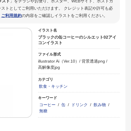
ラスト
」をチラシやお便り、ポスター、WEBサイト、ポストカ
ストとしてご利用いただけます。 クレジット表記や許可も必
。
ご利用規約
の内容をご確認しイラストをご利用ください。
イラスト名
ブラックの缶コーヒーのシルエット02アイ
コンイラスト
ファイル形式
illustrator Ai（Ver.10）/
背景透過png /
高解像度jpg
カテゴリ
飲食・キッチン
キーワード
コーヒー
/
缶
/
ドリンク
/
飲み物
/
無糖