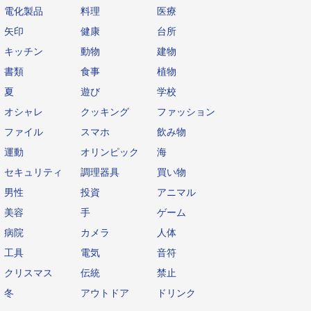
電化製品
料理
医療
矢印
健康
台所
キッチン
動物
建物
書類
食事
植物
夏
遊び
学校
オシャレ
クッキング
ファッション
ファイル
スマホ
飲み物
運動
オリンピック
海
セキュリティ
調理器具
買い物
男性
投資
アニマル
美容
手
ゲーム
病院
カメラ
人体
工具
電気
音符
クリスマス
伝統
禁止
冬
アウトドア
ドリンク