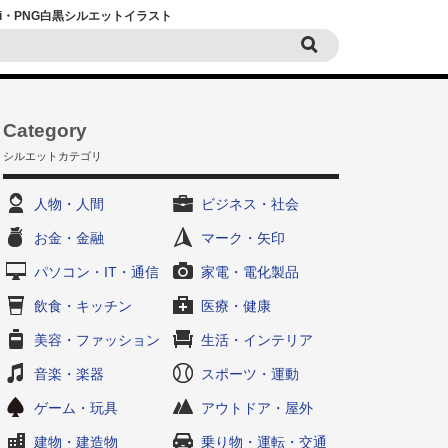
Ai・PNG白黒シルエットイラスト
Category
シルエットカテゴリ
人物・人間
ビジネス・社会
お金・金融
マーク・矢印
パソコン・IT・通信
家電・電化製品
飲食・キッチン
医療・健康
美容・ファッション
生活・インテリア
音楽・楽器
スポーツ・運動
ゲーム・玩具
アウトドア・屋外
建物・建造物
乗り物・運転・交通