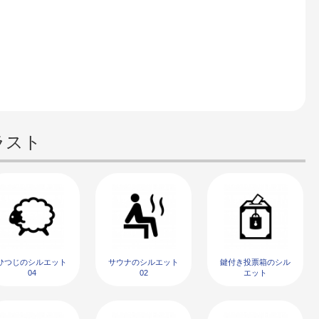
ラスト
ひつじのシルエット
サウナのシルエット
鍵付き投票箱のシル
04
02
エット