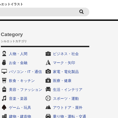
シルエットイラスト
Category
シルエットカテゴリ
人物・人間
ビジネス・社会
お金・金融
マーク・矢印
パソコン・IT・通信
家電・電化製品
飲食・キッチン
医療・健康
美容・ファッション
生活・インテリア
音楽・楽器
スポーツ・運動
ゲーム・玩具
アウトドア・屋外
建物・建造物
乗り物・運転・交通