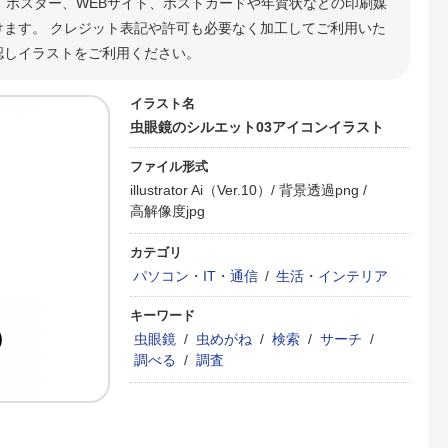
、ポスター、WEBサイト、ポストカードや年賀状などの印刷媒
ます。 クレジット表記や許可も必要なく加工してご利用いた
認しイラストをご利用ください。
イラスト名
虫眼鏡のシルエット03アイコンイラスト
ファイル形式
illustrator Ai（Ver.10）/
背景透過png /
高解像度jpg
カテゴリ
パソコン・IT・通信
/
生活・インテリア
キーワード
虫眼鏡
/
虫めがね
/
検索
/
サーチ
/
調べる
/
調査