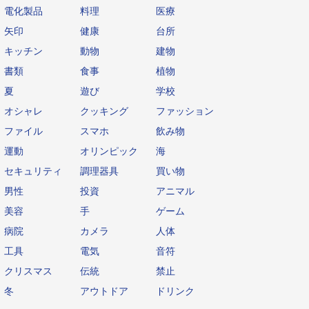
電化製品
料理
医療
矢印
健康
台所
キッチン
動物
建物
書類
食事
植物
夏
遊び
学校
オシャレ
クッキング
ファッション
ファイル
スマホ
飲み物
運動
オリンピック
海
セキュリティ
調理器具
買い物
男性
投資
アニマル
美容
手
ゲーム
病院
カメラ
人体
工具
電気
音符
クリスマス
伝統
禁止
冬
アウトドア
ドリンク