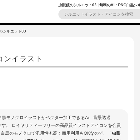
虫眼鏡のシルエット03 | 無料のAi・PNG白黒
のシルエット03
コンイラスト
白黒モノクロイラストがベクター加工できるAi、背景透過
きます。 ロイヤリティーフリーの高品質イラストアイコンを会員
 白黒のモノクロで汎用性も高く商用利用もOKなので、「
虫眼