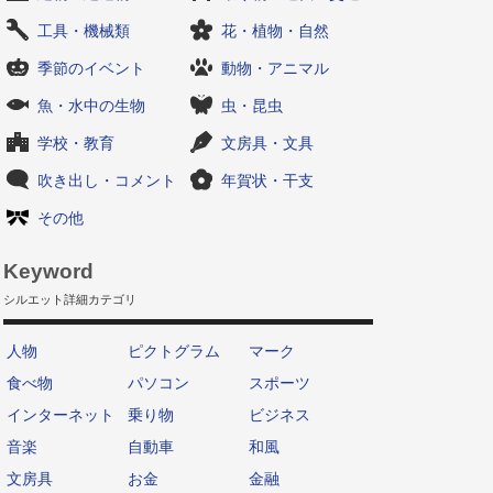
工具・機械類
花・植物・自然
季節のイベント
動物・アニマル
魚・水中の生物
虫・昆虫
学校・教育
文房具・文具
吹き出し・コメント
年賀状・干支
その他
Keyword
シルエット詳細カテゴリ
人物
ピクトグラム
マーク
食べ物
パソコン
スポーツ
インターネット
乗り物
ビジネス
音楽
自動車
和風
文房具
お金
金融