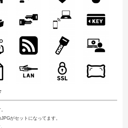
ド
す。
のJPGがセットになってます。
す。