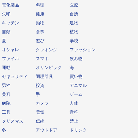
電化製品
料理
医療
矢印
健康
台所
キッチン
動物
建物
書類
食事
植物
夏
遊び
学校
オシャレ
クッキング
ファッション
ファイル
スマホ
飲み物
運動
オリンピック
海
セキュリティ
調理器具
買い物
男性
投資
アニマル
美容
手
ゲーム
病院
カメラ
人体
工具
電気
音符
クリスマス
伝統
禁止
冬
アウトドア
ドリンク