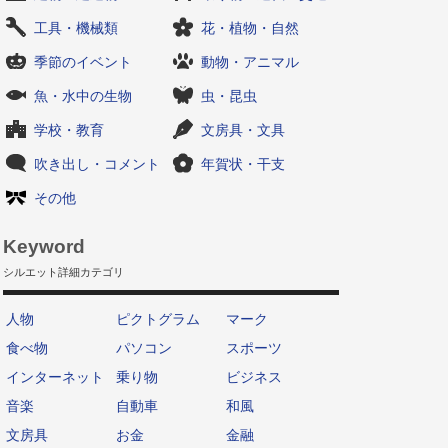
工具・機械類
花・植物・自然
季節のイベント
動物・アニマル
魚・水中の生物
虫・昆虫
学校・教育
文房具・文具
吹き出し・コメント
年賀状・干支
その他
Keyword
シルエット詳細カテゴリ
人物
ピクトグラム
マーク
食べ物
パソコン
スポーツ
インターネット
乗り物
ビジネス
音楽
自動車
和風
文房具
お金
金融