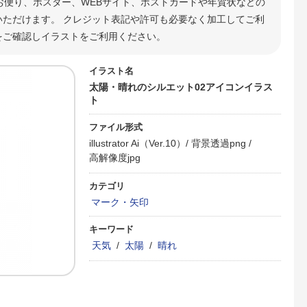
お便り、ポスター、WEBサイト、ポストカードや年賀状などの
ただけます。 クレジット表記や許可も必要なく加工してご利
をご確認しイラストをご利用ください。
イラスト名
太陽・晴れのシルエット02アイコンイラス
ト
ファイル形式
illustrator Ai（Ver.10）/
背景透過png /
高解像度jpg
カテゴリ
マーク・矢印
キーワード
天気
/
太陽
/
晴れ