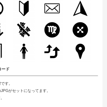
ロード
2です。
のJPGがセットになってます。
す。