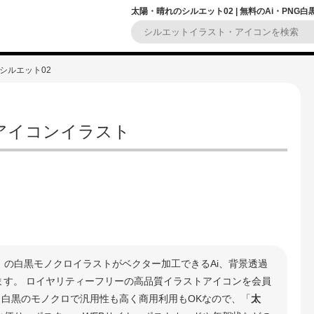
太陽・晴れのシルエット02 | 無料のAi・PNG
シルエット02
 アイコンイラスト
」の白黒モノクロイラストがベクター加工できるAi、背景透過
きます。 ロイヤリティーフリーの高品質イラストアイコンを会員
 白黒のモノクロで汎用性も高く商用利用もOKなので、「
太