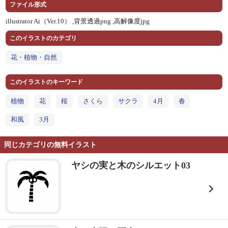
ファイル形式
illustrator Ai（Ver.10） ,
背景透過png ,
高解像度jpg
このイラストのカテゴリ
花・植物・自然
このイラストのキーワード
植物
花
桜
さくら
サクラ
4月
春
和風
3月
同じカテゴリの無料イラスト
ヤシの実と木のシルエット03