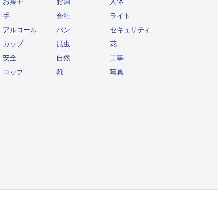
お菓子
お酒
人体
手
会社
ライト
アルコール
パン
セキュリティ
カップ
昆虫
花
安全
自然
工事
コップ
靴
写真