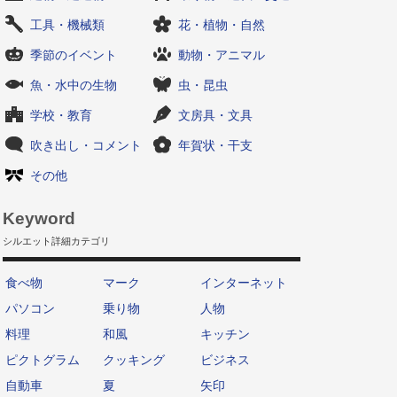
工具・機械類
花・植物・自然
季節のイベント
動物・アニマル
魚・水中の生物
虫・昆虫
学校・教育
文房具・文具
吹き出し・コメント
年賀状・干支
その他
Keyword
シルエット詳細カテゴリ
食べ物
マーク
インターネット
パソコン
乗り物
人物
料理
和風
キッチン
ピクトグラム
クッキング
ビジネス
自動車
夏
矢印