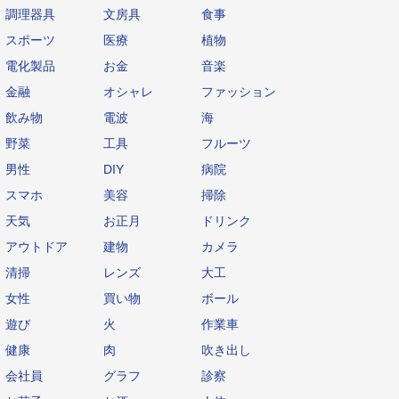
調理器具
文房具
食事
スポーツ
医療
植物
電化製品
お金
音楽
金融
オシャレ
ファッション
飲み物
電波
海
野菜
工具
フルーツ
男性
DIY
病院
スマホ
美容
掃除
天気
お正月
ドリンク
アウトドア
建物
カメラ
清掃
レンズ
大工
女性
買い物
ボール
遊び
火
作業車
健康
肉
吹き出し
会社員
グラフ
診察