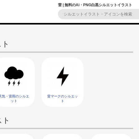
雷 | 無料のAi・PNG白黒シルエットイラスト
スト
天気・雷雨のシルエ
雷マークのシルエッ
ット
ト
スト