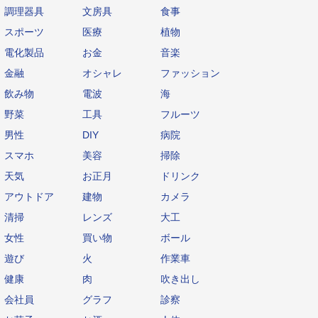
調理器具
文房具
食事
スポーツ
医療
植物
電化製品
お金
音楽
金融
オシャレ
ファッション
飲み物
電波
海
野菜
工具
フルーツ
男性
DIY
病院
スマホ
美容
掃除
天気
お正月
ドリンク
アウトドア
建物
カメラ
清掃
レンズ
大工
女性
買い物
ボール
遊び
火
作業車
健康
肉
吹き出し
会社員
グラフ
診察