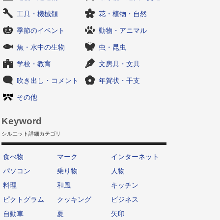
工具・機械類
花・植物・自然
季節のイベント
動物・アニマル
魚・水中の生物
虫・昆虫
学校・教育
文房具・文具
吹き出し・コメント
年賀状・干支
その他
Keyword
シルエット詳細カテゴリ
食べ物
マーク
インターネット
パソコン
乗り物
人物
料理
和風
キッチン
ピクトグラム
クッキング
ビジネス
自動車
夏
矢印