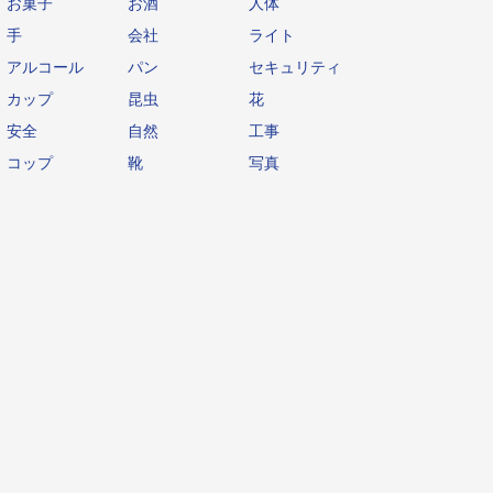
お菓子
お酒
人体
手
会社
ライト
アルコール
パン
セキュリティ
カップ
昆虫
花
安全
自然
工事
コップ
靴
写真