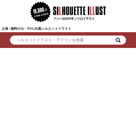
土俵 | 無料のAi・PNG白黒シルエットイラスト