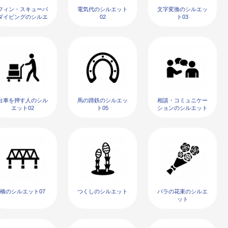
フィン・スキューバ
電気代のシルエット
文字変換のシルエッ
ダイビングのシルエ
02
ト03
ット
台車を押す人のシル
馬の蹄鉄のシルエッ
相談・コミュニケー
エット02
ト05
ションのシルエット
02
橋のシルエット07
つくしのシルエット
バラの花束のシルエ
ット