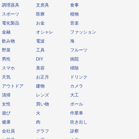
調理器具
文房具
食事
スポーツ
医療
植物
電化製品
お金
音楽
金融
オシャレ
ファッション
飲み物
電波
海
野菜
工具
フルーツ
男性
DIY
病院
スマホ
美容
掃除
天気
お正月
ドリンク
アウトドア
建物
カメラ
清掃
レンズ
大工
女性
買い物
ボール
遊び
火
作業車
健康
肉
吹き出し
会社員
グラフ
診察