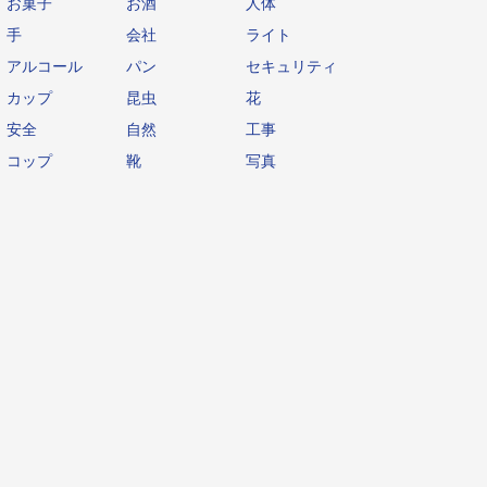
お菓子
お酒
人体
手
会社
ライト
アルコール
パン
セキュリティ
カップ
昆虫
花
安全
自然
工事
コップ
靴
写真