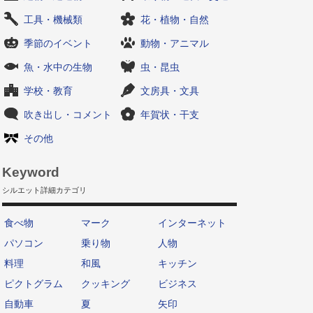
工具・機械類
花・植物・自然
季節のイベント
動物・アニマル
魚・水中の生物
虫・昆虫
学校・教育
文房具・文具
吹き出し・コメント
年賀状・干支
その他
Keyword
シルエット詳細カテゴリ
食べ物
マーク
インターネット
パソコン
乗り物
人物
料理
和風
キッチン
ピクトグラム
クッキング
ビジネス
自動車
夏
矢印