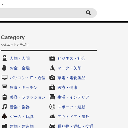
スト
Category
シルエットカテゴリ
人物・人間
ビジネス・社会
お金・金融
マーク・矢印
パソコン・IT・通信
家電・電化製品
飲食・キッチン
医療・健康
美容・ファッション
生活・インテリア
音楽・楽器
スポーツ・運動
ゲーム・玩具
アウトドア・屋外
建物・建造物
乗り物・運転・交通