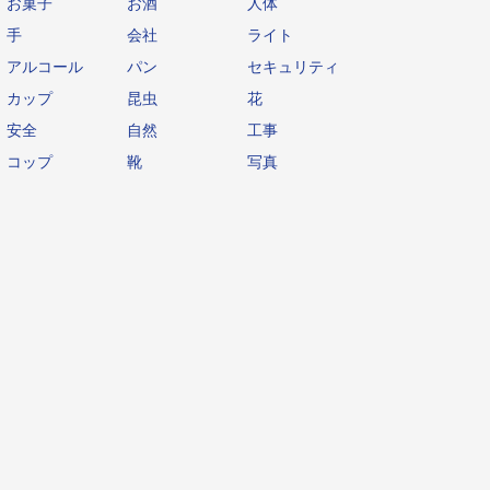
お菓子
お酒
人体
手
会社
ライト
アルコール
パン
セキュリティ
カップ
昆虫
花
安全
自然
工事
コップ
靴
写真