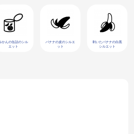
みかんの缶詰のシル
バナナの皮のシルエ
剥いたバナナの白黒
エット
ット
シルエット