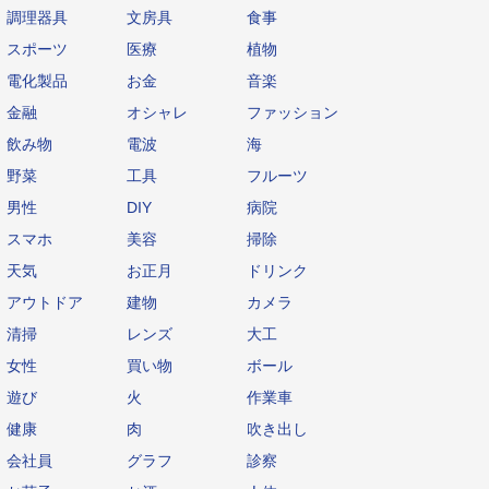
調理器具
文房具
食事
スポーツ
医療
植物
電化製品
お金
音楽
金融
オシャレ
ファッション
飲み物
電波
海
野菜
工具
フルーツ
男性
DIY
病院
スマホ
美容
掃除
天気
お正月
ドリンク
アウトドア
建物
カメラ
清掃
レンズ
大工
女性
買い物
ボール
遊び
火
作業車
健康
肉
吹き出し
会社員
グラフ
診察