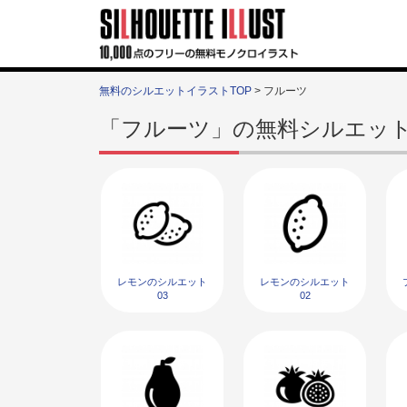
無料のシルエットイラストTOP
> フルーツ
「フルーツ」の無料シルエッ
レモンのシルエット
レモンのシルエット
03
02