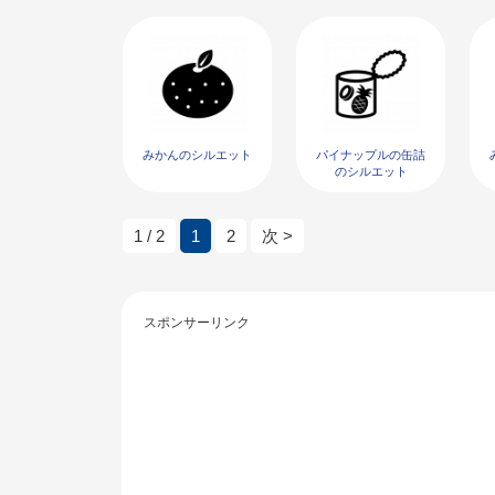
みかんのシルエット
パイナップルの缶詰
のシルエット
1 / 2
1
2
次 >
スポンサーリンク