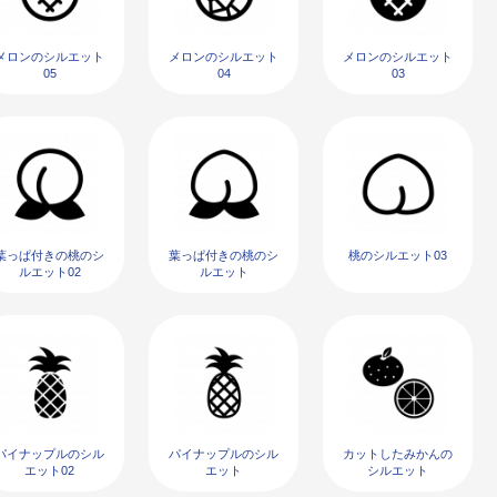
メロンのシルエット
メロンのシルエット
メロンのシルエット
05
04
03
葉っぱ付きの桃のシ
葉っぱ付きの桃のシ
桃のシルエット03
ルエット02
ルエット
パイナップルのシル
パイナップルのシル
カットしたみかんの
エット02
エット
シルエット