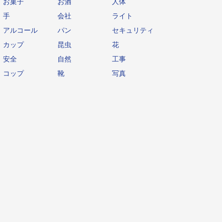
お菓子
お酒
人体
手
会社
ライト
アルコール
パン
セキュリティ
カップ
昆虫
花
安全
自然
工事
コップ
靴
写真