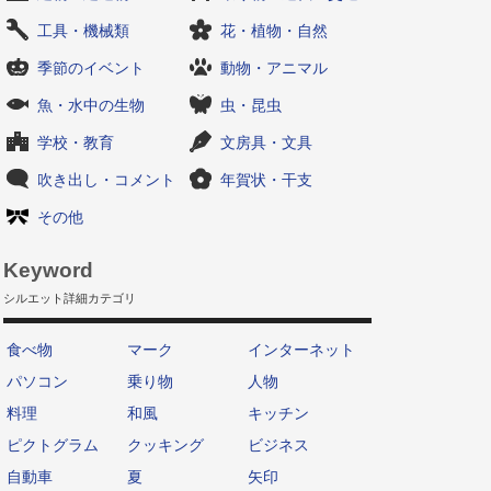
工具・機械類
花・植物・自然
季節のイベント
動物・アニマル
魚・水中の生物
虫・昆虫
学校・教育
文房具・文具
吹き出し・コメント
年賀状・干支
その他
Keyword
シルエット詳細カテゴリ
食べ物
マーク
インターネット
パソコン
乗り物
人物
料理
和風
キッチン
ピクトグラム
クッキング
ビジネス
自動車
夏
矢印