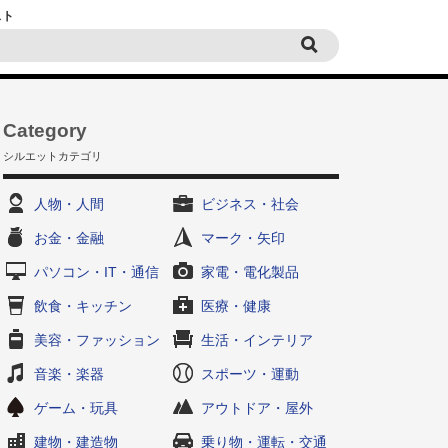
スト
Category
シルエットカテゴリ
人物・人間
ビジネス・社会
お金・金融
マーク・矢印
パソコン・IT・通信
家電・電化製品
飲食・キッチン
医療・健康
美容・ファッション
生活・インテリア
音楽・楽器
スポーツ・運動
ゲーム・玩具
アウトドア・屋外
建物・建造物
乗り物・運転・交通