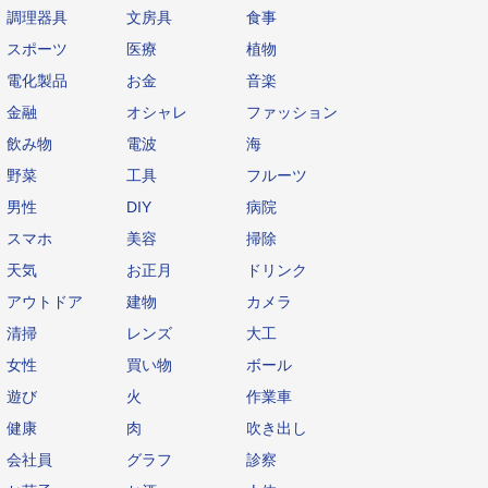
調理器具
文房具
食事
スポーツ
医療
植物
電化製品
お金
音楽
金融
オシャレ
ファッション
飲み物
電波
海
野菜
工具
フルーツ
男性
DIY
病院
スマホ
美容
掃除
天気
お正月
ドリンク
アウトドア
建物
カメラ
清掃
レンズ
大工
女性
買い物
ボール
遊び
火
作業車
健康
肉
吹き出し
会社員
グラフ
診察