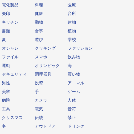
電化製品
料理
医療
矢印
健康
台所
キッチン
動物
建物
書類
食事
植物
夏
遊び
学校
オシャレ
クッキング
ファッション
ファイル
スマホ
飲み物
運動
オリンピック
海
セキュリティ
調理器具
買い物
男性
投資
アニマル
美容
手
ゲーム
病院
カメラ
人体
工具
電気
音符
クリスマス
伝統
禁止
冬
アウトドア
ドリンク