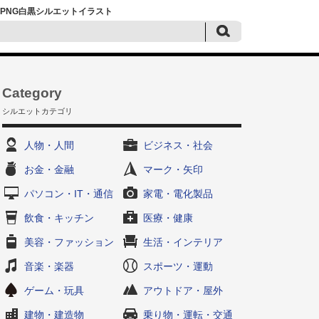
・PNG白黒シルエットイラスト
Category
シルエットカテゴリ
人物・人間
ビジネス・社会
お金・金融
マーク・矢印
パソコン・IT・通信
家電・電化製品
飲食・キッチン
医療・健康
美容・ファッション
生活・インテリア
音楽・楽器
スポーツ・運動
ゲーム・玩具
アウトドア・屋外
建物・建造物
乗り物・運転・交通