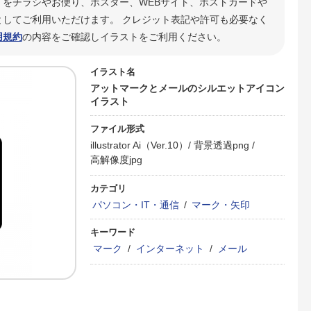
」をチラシやお便り、ポスター、WEBサイト、ポストカードや
してご利用いただけます。 クレジット表記や許可も必要なく
用規約
の内容をご確認しイラストをご利用ください。
イラスト名
アットマークとメールのシルエットアイコン
イラスト
ファイル形式
illustrator Ai（Ver.10）/
背景透過png /
高解像度jpg
カテゴリ
パソコン・IT・通信
/
マーク・矢印
キーワード
マーク
/
インターネット
/
メール