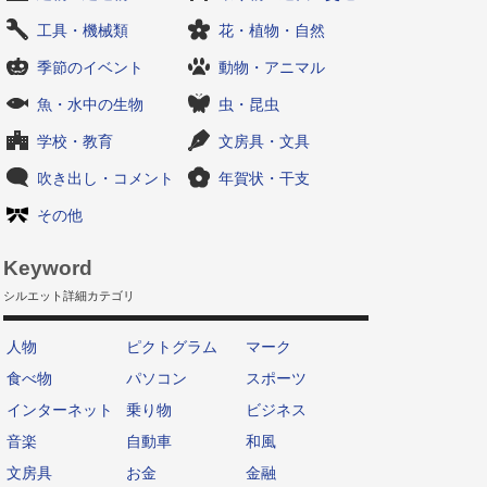
工具・機械類
花・植物・自然
季節のイベント
動物・アニマル
魚・水中の生物
虫・昆虫
学校・教育
文房具・文具
吹き出し・コメント
年賀状・干支
その他
Keyword
シルエット詳細カテゴリ
人物
ピクトグラム
マーク
食べ物
パソコン
スポーツ
インターネット
乗り物
ビジネス
音楽
自動車
和風
文房具
お金
金融