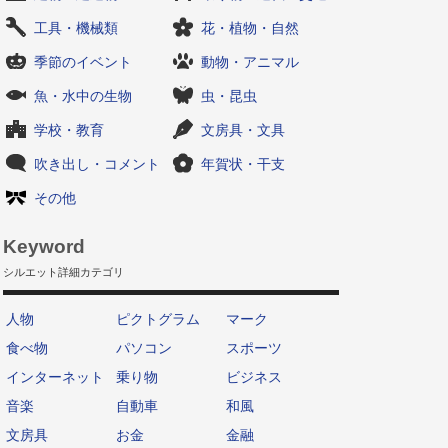
工具・機械類
花・植物・自然
季節のイベント
動物・アニマル
魚・水中の生物
虫・昆虫
学校・教育
文房具・文具
吹き出し・コメント
年賀状・干支
その他
Keyword
シルエット詳細カテゴリ
人物
ピクトグラム
マーク
食べ物
パソコン
スポーツ
インターネット
乗り物
ビジネス
音楽
自動車
和風
文房具
お金
金融