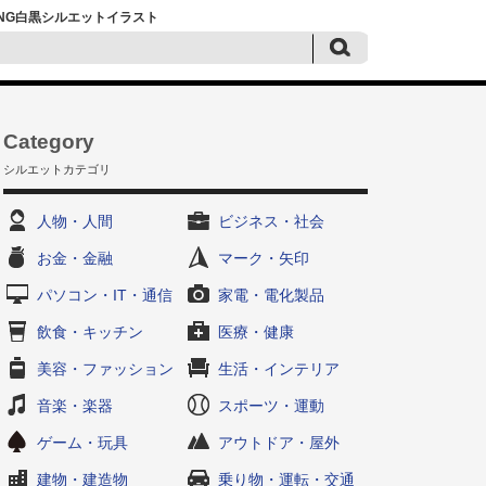
PNG白黒シルエットイラスト
Category
シルエットカテゴリ
人物・人間
ビジネス・社会
お金・金融
マーク・矢印
パソコン・IT・通信
家電・電化製品
飲食・キッチン
医療・健康
美容・ファッション
生活・インテリア
音楽・楽器
スポーツ・運動
ゲーム・玩具
アウトドア・屋外
建物・建造物
乗り物・運転・交通