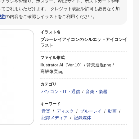
をチラシやお便り、ポスター、WEBサイト、ポストカードや年
てご利用いただけます。 クレジット表記や許可も必要なく加
規約
の内容をご確認しイラストをご利用ください。
イラスト名
ブルーレイアイコンのシルエットアイコンイ
ラスト
ファイル形式
illustrator Ai（Ver.10）/
背景透過png /
高解像度jpg
カテゴリ
パソコン・IT・通信
/
音楽・楽器
キーワード
音楽
/
ディスク
/
ブルーレイ
/
動画
/
記録メディア
/
記録媒体