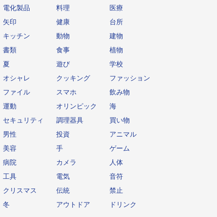
電化製品
料理
医療
矢印
健康
台所
キッチン
動物
建物
書類
食事
植物
夏
遊び
学校
オシャレ
クッキング
ファッション
ファイル
スマホ
飲み物
運動
オリンピック
海
セキュリティ
調理器具
買い物
男性
投資
アニマル
美容
手
ゲーム
病院
カメラ
人体
工具
電気
音符
クリスマス
伝統
禁止
冬
アウトドア
ドリンク